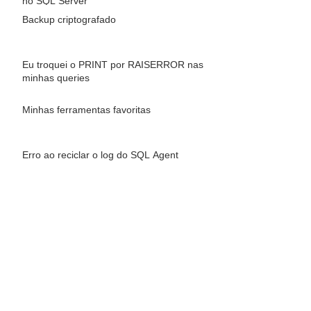
no SQL Server
Backup criptografado
Eu troquei o PRINT por RAISERROR nas
minhas queries
Minhas ferramentas favoritas
Erro ao reciclar o log do SQL Agent
Executar scripts em vários servidores ao
mesmo tempo
Convertendo placas modelo Mercosul
para modelo antigo
SP_WHO2 para variável TABLE