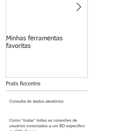
Minhas ferramentas
Erro ao recicla
favoritas
Agent
Posts Recentes
Consulta de dados aleatórios
Como "matar" todas as conexões de
usuários conectados a um BD específico