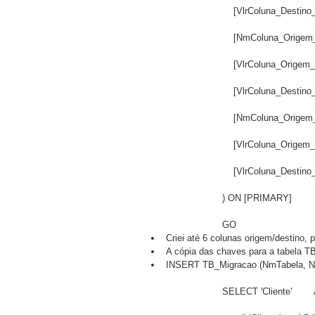
		    [VlrColuna_Destino
		    [NmColuna_Origem
		    [VlrColuna_Origem
		    [VlrColuna_Destino
		    [NmColuna_Origem
		    [VlrColuna_Origem
		    [VlrColuna_Destino
		) ON [PRIMARY]
		GO    
Criei até 6 colunas origem/destino, p
A cópia das chaves para a tabela TB
INSERT TB_Migracao (NmTabela, N
		SELECT 'Cliente'     