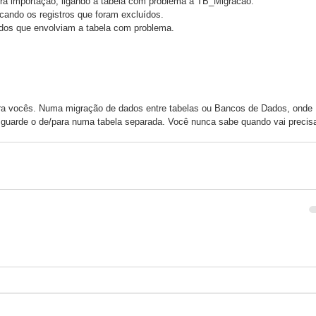
eira importação, ligando a tabela com problema à TB_Migracao.  
cando os registros que foram excluídos.  
ndos que envolviam a tabela com problema.  
ara vocês. Numa migração de dados entre tabelas ou Bancos de Dados, onde 
 guarde o de/para numa tabela separada. Você nunca sabe quando vai precisa