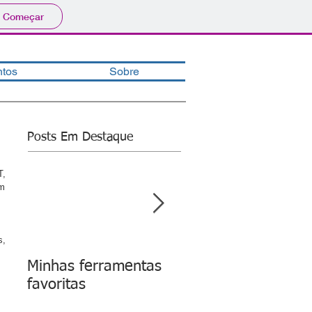
Começar
ntos
Sobre
Posts Em Destaque
, 
m 
 
, 
Minhas ferramentas
Erro ao reciclar o l
favoritas
do SQL Agent