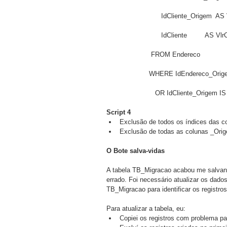
		       IdCliente_Origem  
		       IdCliente         AS
		  FROM Endereco
		 WHERE IdEndereco_Ori
		    OR IdCliente_Origem I
Script 4
Exclusão de todos os índices das c
Exclusão de todas as colunas _Orig
O Bote salva-vidas
A tabela TB_Migracao acabou me salvand
errado. Foi necessário atualizar os dad
TB_Migracao para identificar os registros
Para atualizar a tabela, eu: 
Copiei os registros com problema pa