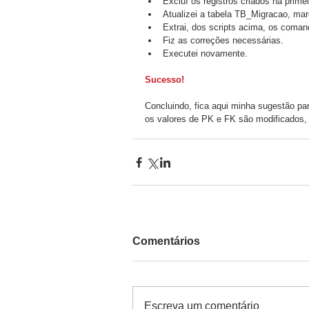
Excluí os registros criados na prim
Atualizei a tabela TB_Migracao, mar
Extrai, dos scripts acima, os coma
Fiz as correções necessárias.  
Executei novamente. 
Sucesso!
Concluindo, fica aqui minha sugestão p
os valores de PK e FK são modificados,
Comentários
Escreva um comentário