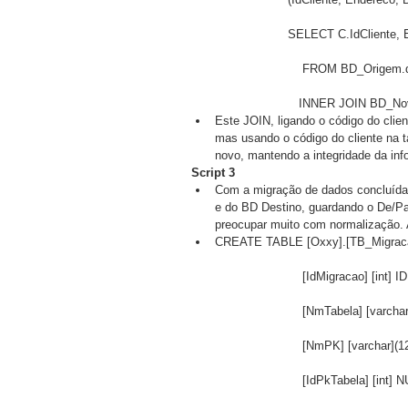
		SELECT C.IdCliente,
		    FROM BD_Origem
		   INNER JOIN BD_No
Este JOIN, ligando o código do clie
mas usando o código do cliente na ta
novo, mantendo a integridade da inf
Script 3
Com a migração de dados concluída,
e do BD Destino, guardando o De/Pa
preocupar muito com normalização. A
CREATE TABLE [Oxxy].[TB_Migrac
		    [IdMigracao] [int
		    [NmTabela] [varch
		    [NmPK] [varchar](
		    [IdPkTabela] [int] 