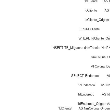
		       'IdCliente'      
		       IdCliente        
		       IdCliente_Ori
		  FROM Cliente
		 WHERE IdCliente_O
INSERT TB_Migracao (NmTabela, NmPK,
		                    NmColu
		                    VlrColuna_
		SELECT 'Endereco'       
		       'IdEndereco'      AS
		       IdEndereco        AS
		       IdEndereco_Origem
       'IdCliente'       AS NmColuna_Orig