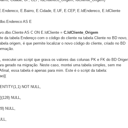
 E.Endereco, E.Bairro, E.Cidade, E.UF, E.CEP, E.IdEndereco, E.IdCliente
.dbo.Endereco AS E
vo.dbo.Cliente AS C ON E.IdCliente = 
C.IdCliente_Origem
nte da tabela Endereço com o código do cliente na tabela Cliente no BD novo,
bela origem, é que permite localizar o novo código do cliente, criado no BD 
ormação. 
 executei um script que grava os valores das colunas PK e FK do BD Orige
ra gerado na migração. Neste caso, montei uma tabela simples, sem me 
final, essa tabela é apenas para mim. Este é o script da tabela:  
ao](
] IDENTITY(1,1) NOT NULL,
ar](128) NULL,
128) NULL,
NULL,