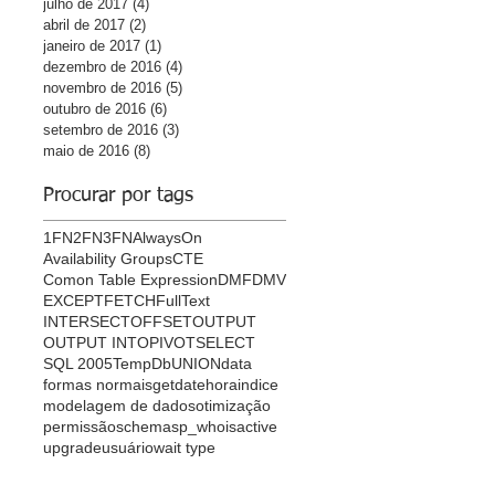
julho de 2017
(4)
4 posts
abril de 2017
(2)
2 posts
janeiro de 2017
(1)
1 post
dezembro de 2016
(4)
4 posts
novembro de 2016
(5)
5 posts
outubro de 2016
(6)
6 posts
setembro de 2016
(3)
3 posts
maio de 2016
(8)
8 posts
Procurar por tags
1FN
2FN
3FN
AlwaysOn
Availability Groups
CTE
Comon Table Expression
DMF
DMV
EXCEPT
FETCH
FullText
INTERSECT
OFFSET
OUTPUT
OUTPUT INTO
PIVOT
SELECT
SQL 2005
TempDb
UNION
data
formas normais
getdate
hora
indice
modelagem de dados
otimização
permissão
schema
sp_whoisactive
upgrade
usuário
wait type