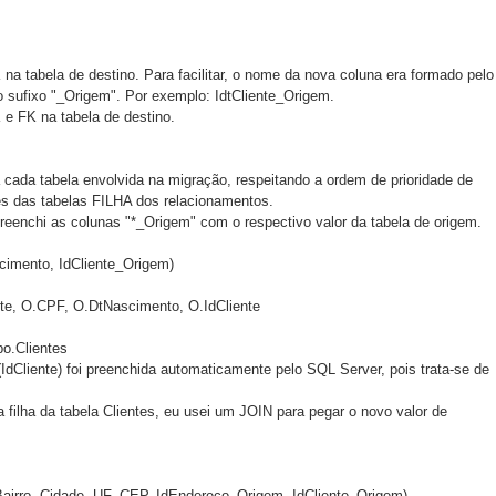
na tabela de destino. Para facilitar, o nome da nova coluna era formado pelo
o sufixo "_Origem". Por exemplo: IdtCliente_Origem.  
 e FK na tabela de destino. 
da tabela envolvida na migração, respeitando a ordem de prioridade de 
es das tabelas FILHA dos relacionamentos.  
nchi as colunas "*_Origem" com o respectivo valor da tabela de origem. 
imento, IdCliente_Origem)
te, O.CPF, O.DtNascimento, O.IdCliente
.Clientes    
(IdCliente) foi preenchida automaticamente pelo SQL Server, pois trata-se de 
filha da tabela Clientes, eu usei um JOIN para pegar o novo valor de 
, Bairro, Cidade, UF, CEP, IdEndereco_Origem, IdCliente_Origem)