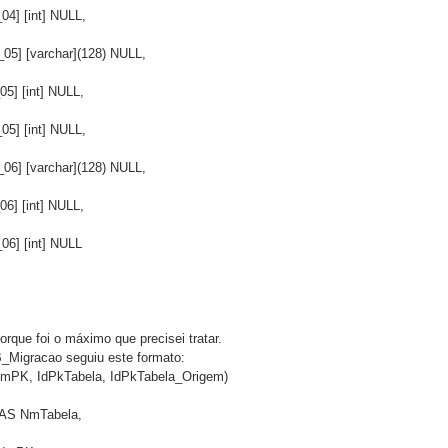
_04] [int] NULL,
_05] [varchar](128) NULL,
_05] [int] NULL,
_05] [int] NULL,
_06] [varchar](128) NULL,
_06] [int] NULL,
_06] [int] NULL
orque foi o máximo que precisei tratar.  
_Migracao seguiu este formato:  
mPK, IdPkTabela, IdPkTabela_Origem)
   AS NmTabela,