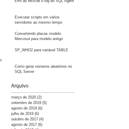
Erro ao reciclar o log do SQL Agent
Executar scripts em vários
servidores ao mesmo tempo
Convertendo placas modelo
 
Mercosul para modelo antigo
SP_WHO2 para variável TABLE
m 
Como gerar números aleatórios no
SQL Server
Arquivo
março de 2020
(2)
2 posts
setembro de 2019
(5)
5 posts
agosto de 2019
(6)
6 posts
julho de 2019
(6)
6 posts
outubro de 2017
(4)
4 posts
agosto de 2017
(6)
6 posts