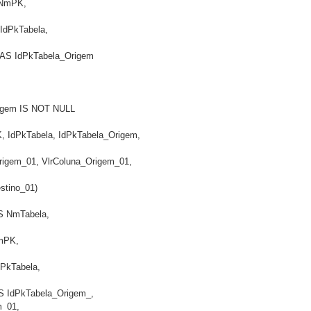
AS NmPK,
AS IdPkTabela,
gem AS IdPkTabela_Origem
rigem IS NOT NULL
 IdPkTabela, IdPkTabela_Origem, 
na_Origem_01, VlrColuna_Origem_01,
Destino_01)
 AS NmTabela,
 NmPK,
 IdPkTabela,
 AS IdPkTabela_Origem_, 
em_01,