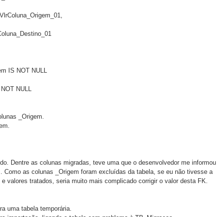
AS VlrColuna_Origem_01,
 VlrColuna_Destino_01
gem IS NOT NULL
S NOT NULL​   
olunas _Origem.  
em. 
o. Dentre as colunas migradas, teve uma que o desenvolvedor me informou
os. Como as colunas _Origem foram excluídas da tabela, se eu não tivesse a 
 e valores tratados, seria muito mais complicado corrigir o valor desta FK.
ra uma tabela temporária.  