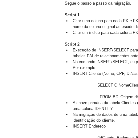
Segue o passo a passo da migração.
Script 1
Criar uma coluna para cada PK e FK 
nome da coluna original acrescido d
Criar um índice para cada coluna PK
Script 2
Execução de INSERT/SELECT para ca
tabelas PAI de relacionamentos ant
No comando INSERT/SELECT, eu pree
Por exemplo:  
INSERT Cliente (Nome, CPF, DtNasc
		SELECT O.NomeClien
		  FROM BD_Origem.dbo
A chave primária da tabela Clientes 
uma coluna IDENTITY.  
Na migração de dados de uma tabela 
identificação do cliente.  
INSERT Endereco
		(IdCliente, Endereco