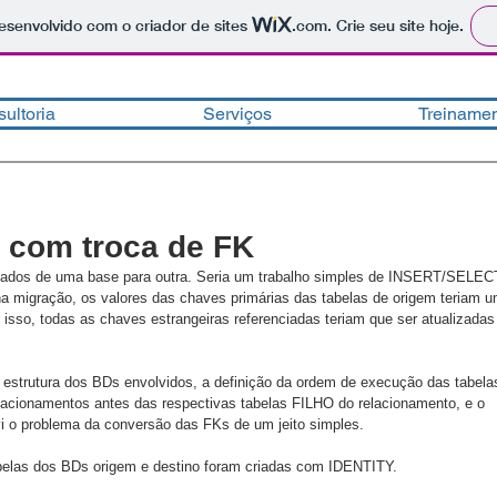
 desenvolvido com o criador de sites
.com
. Crie seu site hoje.
r
ultoria
Serviços
Treiname
 com troca de FK
ados de uma base para outra. Seria um trabalho simples de INSERT/SELECT
 na migração, os valores das chaves primárias das tabelas de origem teriam u
m isso, todas as chaves estrangeiras referenciadas teriam que ser atualizadas
estrutura dos BDs envolvidos, a definição da ordem de execução das tabelas
lacionamentos antes das respectivas tabelas FILHO do relacionamento, e o 
i o problema da conversão das FKs de um jeito simples.
belas dos BDs origem e destino foram criadas com IDENTITY.